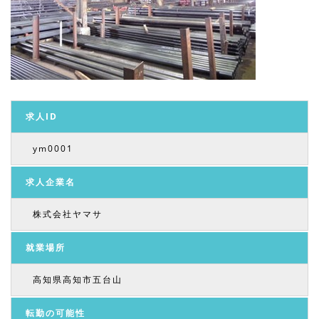
求人ID
ym0001
求人企業名
株式会社ヤマサ
就業場所
高知県高知市五台山
転勤の可能性