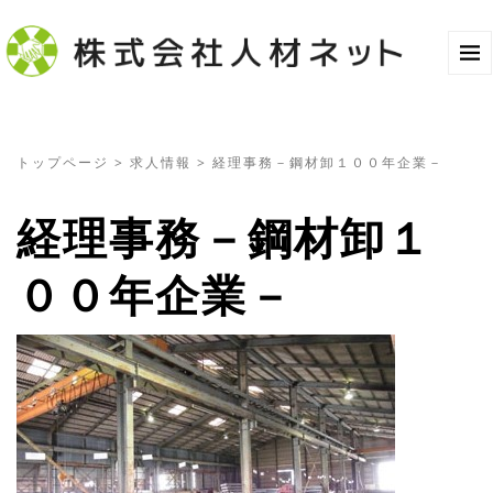
トップページ
>
求人情報
>
経理事務－鋼材卸１００年企業－
経理事務－鋼材卸１
００年企業－